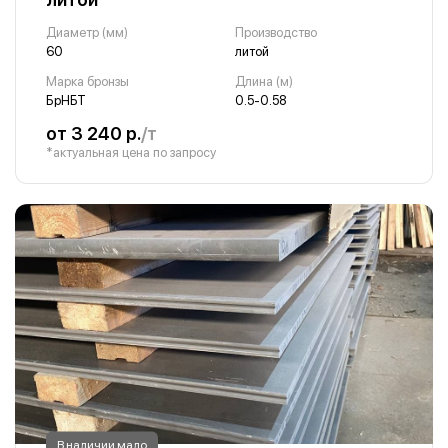
Диаметр (мм)
Производство
60
литой
Марка бронзы
Длина (м)
БрНБТ
0.5-0.58
от 3 240 р.
/т
*актуальная цена по запросу
В наличии мало