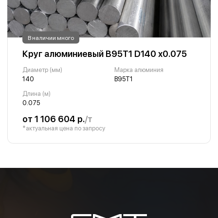
В наличии много
Круг алюминиевый В95Т1 D140 х0.075
Диаметр (мм)
Марка алюминия
140
В95Т1
Длина (м)
0.075
от 1 106 604 р.
/т
*актуальная цена по запросу