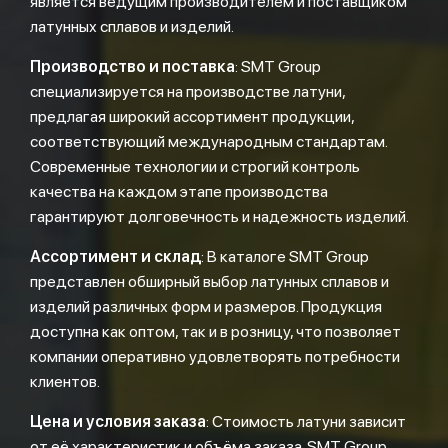
является ведущим производителем и поставщиком
латунных сплавов и изделий.
Производство и поставка
: SMT Group
специализируется на производстве латуни,
предлагая широкий ассортимент продукции,
соответствующий международным стандартам.
Современные технологии и строгий контроль
качества на каждом этапе производства
гарантируют долговечность и надежность изделий.
Ассортимент и склад
: В каталоге SMT Group
представлен обширный выбор латунных сплавов и
изделий различных форм и размеров. Продукция
доступна как оптом, так и в розницу, что позволяет
компании оперативно удовлетворять потребности
клиентов.
Цена и условия заказа
: Стоимость латуни зависит
от её характеристик и объёма заказа. SMT Group