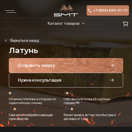
+7 (800) 600-01-71
Каталог товаров
Латунь
Отправить заявку
Нужна консультация
Отсрочка платежа и отгрузка по
Собственный склад в 8 крупных
гарантийному письму
городах РФ
Свое металлообрабатывающее
Расчет заявки за 1 час или быстрее и
производство
доставка от 1 дня