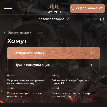
+7 (800) 600-01-71
Каталог товаров
Хомут
Отправить заявку
Нужна консультация
Отсрочка платежа и отгрузка по
Собственный склад в 8 крупных
гарантийному письму
городах РФ
Свое металлообрабатывающее
Расчет заявки за 1 час или быстрее и
производство
доставка от 1 дня