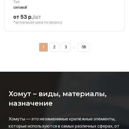
Тип
силовой
от 53 р.
/шт
*актуальная цена по запросу
1
2
3
…
58
Хомут – виды, материалы,
назначение
Хомуты — это незаменимые крепёжные элементы,
которые используются в самых различных сферах, от