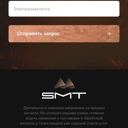
Электронная почта
Отправить запрос
Пользуясь данной формой вы соглашаетесь с политикой компании
Деятельность компании направлена на продажу
металла. Мы успешно решаем самые сложные
задачи, связанные с поставками и обработкой
металла, а также предлагаем широкий спектр услуг