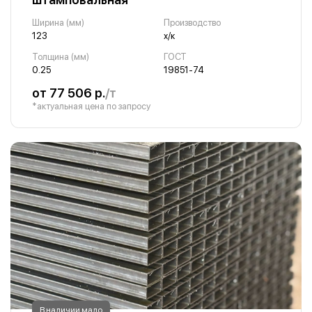
Ширина (мм)
Производство
123
х/к
Толщина (мм)
ГОСТ
0.25
19851-74
от 77 506 р.
/т
*актуальная цена по запросу
В наличии мало