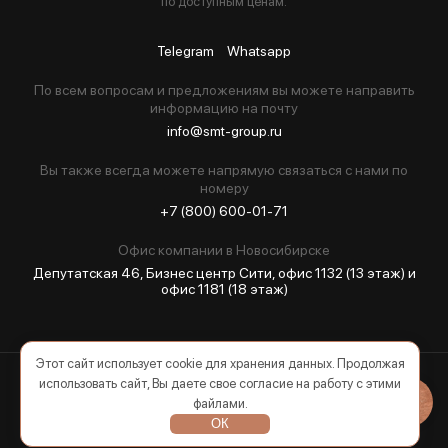
по доступным ценам.
Telegram
Whatsapp
По всем вопросам и предложениям вы можете направить
информацию на почту
info@smt-group.ru
Вы также всегда можете напрямую связаться с нами по
номеру
+7 (800) 600-01-71
Офис компании в Новосибирскe
Депутатская 46, Бизнес центр Сити, офис 1132 (13 этаж) и
офис 1181 (18 этаж)
Этот сайт использует cookie для хранения данных. Продолжая
использовать сайт, Вы даете свое согласие на работу с этими
2026 © Все права защищены
файлами.
ОК