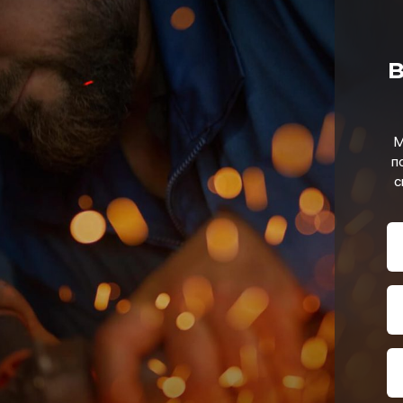
в
М
п
с