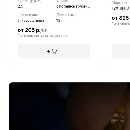
Диаметр (мм)
Форма
Марка ста
2.5
с потайной головкой, с острым наконечником
12Х18Н10
Назначение
Длина (мм)
от 825
универсальный
13
*актуальна
от 205 р.
/кг
*актуальная цена по запросу
+