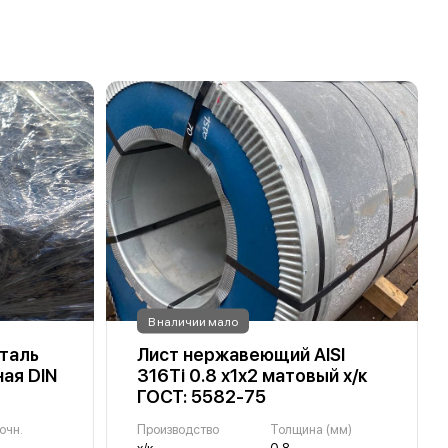
В наличии мало
таль
Лист нержавеющий AISI
ая DIN
316Ti 0.8 х1х2 матовый х/к
ГОСТ: 5582-75
очн.
Производство
Толщина (мм)