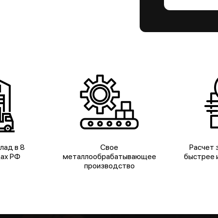
лад в 8
Свое
Расчет з
дах РФ
металлообрабатывающее
быстрее и
производство