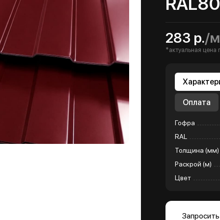
RAL80
283 р.
/м
*актуальная цена 
Характер
Оплата
Гофра
RAL
Толщина (мм)
Раскрой (м)
Цвет
Запросить