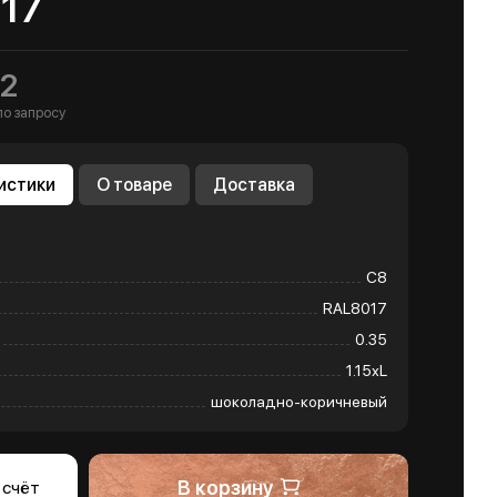
17
2
по запросу
истики
О товаре
Доставка
С8
RAL8017
0.35
1.15хL
шоколадно-коричневый
В корзину
 счёт