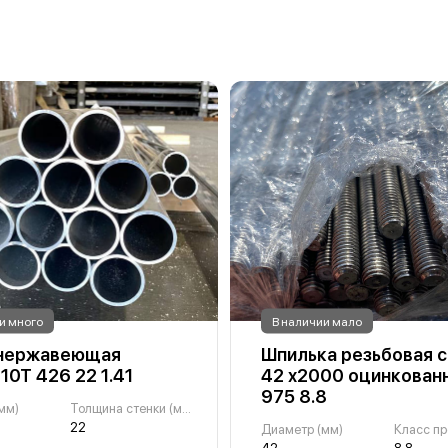
и много
В наличии мало
 нержавеющая
Шпилька резьбовая с
10Т 426 22 1.41
42 х2000 оцинкованн
975 8.8
мм)
Толщина стенки (мм)
22
Диаметр (мм)
Класс пр