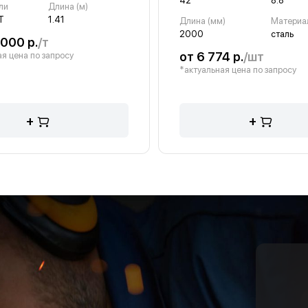
42
8.8
ли
Длина (м)
Т
1.41
Длина (мм)
Материа
2000
сталь
 000 р.
/т
от 6 774 р.
/шт
я цена по запросу
*актуальная цена по запросу
+
+