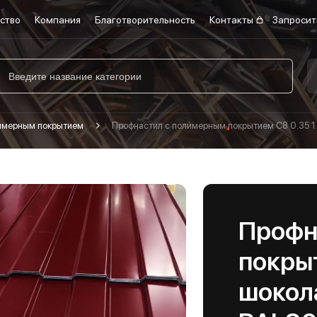
ство
Компания
Благотворительность
Контакты
Запросит
лимерным покрытием
Профнастил с полимерным покрытием С8 0.35 1
Профн
покрыт
шокол