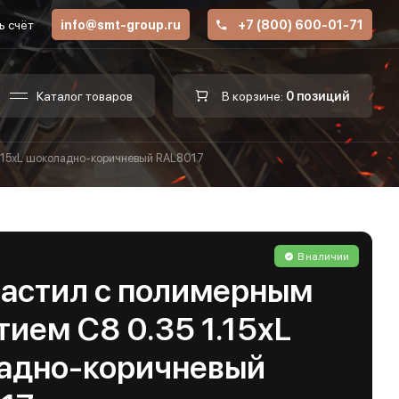
ь счёт
info@smt-group.ru
+7 (800) 600-01-71
Каталог товаров
В корзине:
0 позиций
.15хL шоколадно-коричневый RAL8017
В наличии
астил с полимерным
ием С8 0.35 1.15хL
адно-коричневый