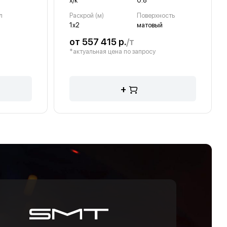
х/к
0.8
л
Раскрой (м)
Поверхность
1х2
матовый
от 557 415 р.
/т
*актуальная цена по запросу
+