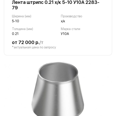
Лента штрипс 0.21 х/к 5-10 У10А 2283-
79
Ширина (мм)
Производство
5-10
х/к
Толщина (мм)
Марка стали
0.21
У10А
от 72 000 р.
/т
*актуальная цена по запросу