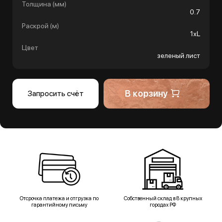
Толщина (мм)
0.7
Раскрой (м)
1хL
Цвет
зеленый лист
В корзину
Запросить счёт
Отсрочка платежа и отгрузка по
Собственный склад в 8 крупных
гарантийному письму
городах РФ