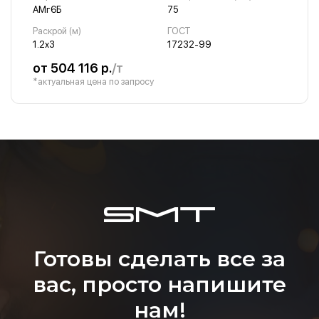
АМг6Б
75
Раскрой (м)
ГОСТ
1.2х3
17232-99
от 504 116 р.
/т
*актуальная цена по запросу
Готовы сделать все за
вас, просто напишите
нам!