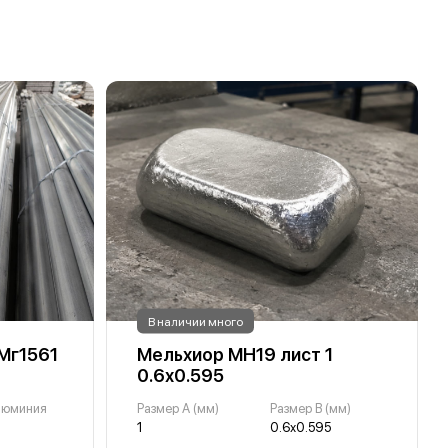
В наличии много
Мг1561
Мельхиор МН19 лист 1
0.6х0.595
люминия
Размер A (мм)
Размер B (мм)
1
0.6х0.595