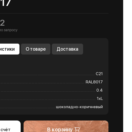
17
2
по запросу
истики
О товаре
Доставка
С21
RAL8017
0.4
1хL
шоколадно-коричневый
В корзину
 счёт