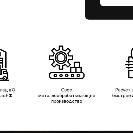
лад в 8
Свое
Расчет з
дах РФ
металлообрабатывающее
быстрее и
производство