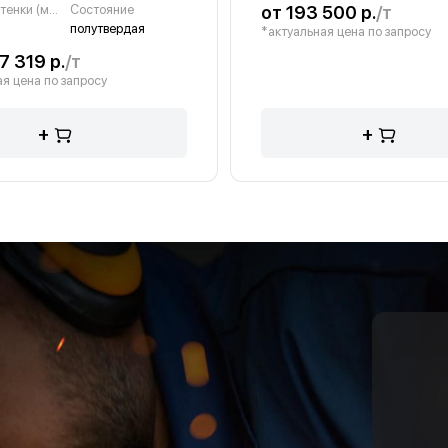
Толщина стенки (мм)
Состояние
от 193 500 р.
/т
полутвердая
*актуальная цена по запросу
7 319 р.
/т
я цена по запросу
+
+