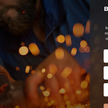
в
М
п
с