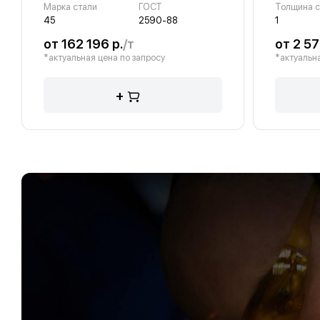
Марка стали
ГОСТ
45
2590-88
1
от 162 196 р.
/т
от 2 57
*актуальная цена по запросу
*актуальна
+