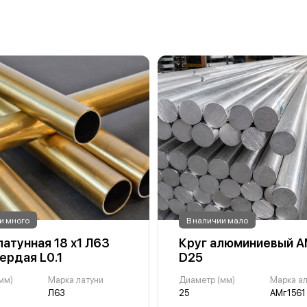
и много
В наличии мало
латунная 18 х1 Л63
Круг алюминиевый А
ердая L0.1
D25
мм)
Марка латуни
Диаметр (мм)
Марка а
Л63
25
АМг1561