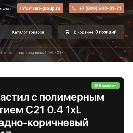
ь счёт
info@smt-group.ru
+7 (800) 600-01-71
Каталог товаров
В корзине:
0 позиций
1хL шоколадно-коричневый RAL8017
В наличии
астил с полимерным
ием С21 0.4 1хL
адно-коричневый