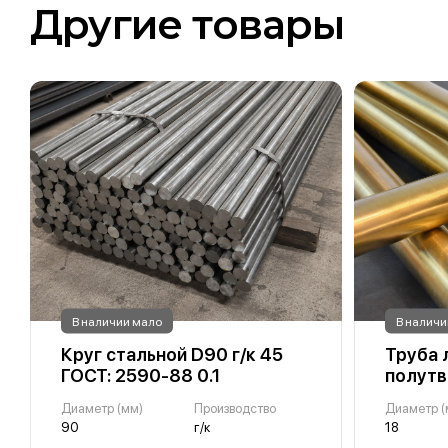
Другие товары
В наличии мало
В наличи
Круг стальной D90 г/к 45
Труба 
ГОСТ: 2590-88 0.1
полутв
Диаметр (мм)
Производство
Диаметр (
90
г/к
18