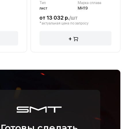
Тип
Марка сплава
лист
МН19
от 13 032 р.
/шт
*актуальная цена по запросу
+
Готовы сделать