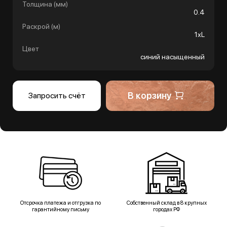
Толщина (мм)
0.4
Раскрой (м)
1хL
Цвет
синий насыщенный
В корзину
Запросить счёт
Отсрочка платежа и отгрузка по
Собственный склад в 8 крупных
гарантийному письму
городах РФ