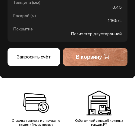
Толщина (мм)
0.45
Раскрой (м)
1.165хL
Покрытие
Полиэстер двусторонний
В корзину
Запросить счёт
Отсрочка платежа и отгрузка по
Собственный склад в 8 крупных
гарантийному письму
городах РФ