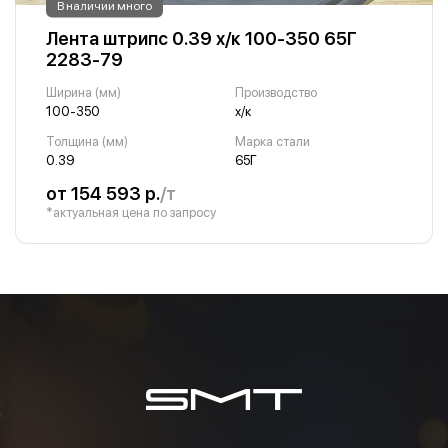
В наличии много
Лента штрипс 0.39 х/к 100-350 65Г
2283-79
Ширина (мм)
Производство
100-350
х/к
Толщина (мм)
Марка стали
0.39
65Г
от 154 593 р.
/т
*актуальная цена по запросу