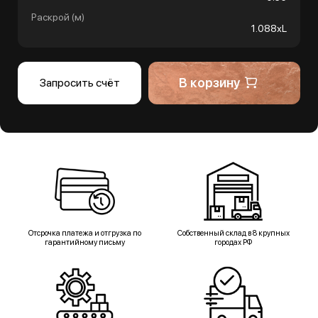
Раскрой (м)
1.088хL
В корзину
Запросить счёт
Отсрочка платежа и отгрузка по
Собственный склад в 8 крупных
гарантийному письму
городах РФ