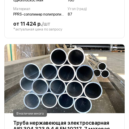
одноплоскостная
160
Материал
Угол (град)
PPRS-сополимер полипропилена
87
от 11 424 р.
/шт
*актуальная цена по запросу
В наличии много
Труба нержавеющая электросварная
AISI 304 323.9 4 6 EN 10217-7 матовая