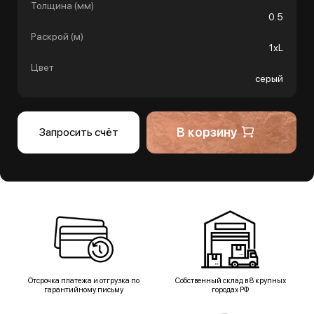
Толщина (мм)
0.5
Раскрой (м)
1хL
Цвет
серый
В корзину
Запросить счёт
Отсрочка платежа и отгрузка по
Собственный склад в 8 крупных
гарантийному письму
городах РФ