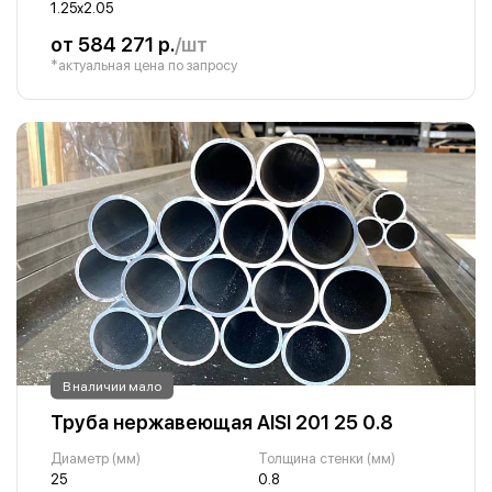
1.25х2.05
от 584 271 р.
/шт
*актуальная цена по запросу
В наличии мало
Труба нержавеющая AISI 201 25 0.8
Диаметр (мм)
Толщина стенки (мм)
25
0.8