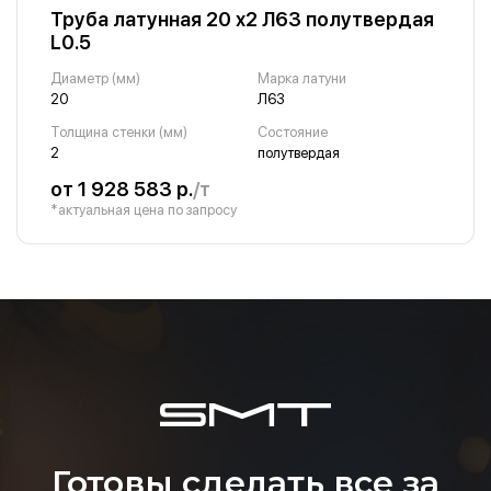
Труба латунная 20 х2 Л63 полутвердая
L0.5
Диаметр (мм)
Марка латуни
20
Л63
Толщина стенки (мм)
Состояние
2
полутвердая
от 1 928 583 р.
/т
*актуальная цена по запросу
Готовы сделать все за