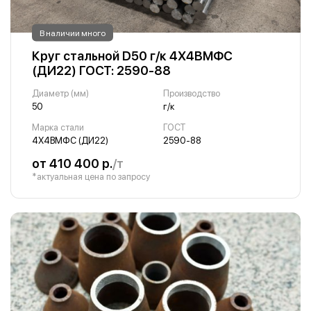
В наличии много
Круг стальной D50 г/к 4Х4ВМФС
(ДИ22) ГОСТ: 2590-88
Диаметр (мм)
Производство
50
г/к
Марка стали
ГОСТ
4Х4ВМФС (ДИ22)
2590-88
от 410 400 р.
/т
*актуальная цена по запросу