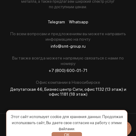
металла, а также предлагаем широкий спектр услуг
по доступным ценам.
Telegram
Whatsapp
По всем вопросам и предложениям вы можете направить
информацию на почту
info@smt-group.ru
Вы также всегда можете напрямую связаться с нами по
номеру
+7 (800) 600-01-71
Офис компании в Новосибирскe
Депутатская 46, Бизнес центр Сити, офис 1132 (13 этаж) и
офис 1181 (18 этаж)
Этот сайт использует cookie для хранения данных. Продолжая
использовать сайт, Вы даете свое согласие на работу с этими
2026 © Все права защищены
файлами.
ОК