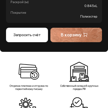
Раскрой (м)
0.845хL
Покрытие
Полиэстер
В корзину
Запросить счёт
Отсрочка платежа и отгрузка по
Собственный склад в 8 крупных
гарантийному письму
городах РФ