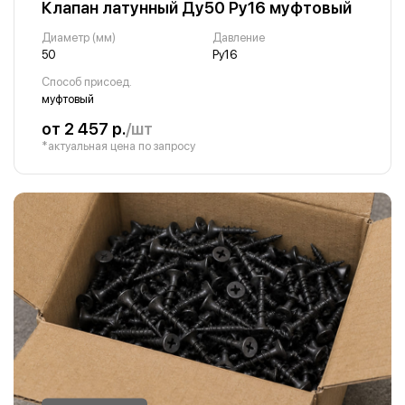
Клапан латунный Ду50 Ру16 муфтовый
Диаметр (мм)
Давление
50
Ру16
Способ присоед.
муфтовый
от 2 457 р.
/шт
*актуальная цена по запросу