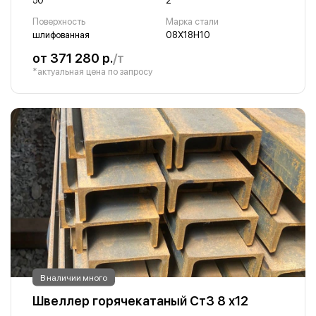
50
2
Поверхность
Марка стали
шлифованная
08Х18Н10
от 371 280 р.
/т
*актуальная цена по запросу
В наличии много
Швеллер горячекатаный Ст3 8 х12