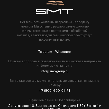
Деятельность компании направлена на продажу
металла. Мы успешно решаем самые сложные
задачи, связанные с поставками и обработкой
металла, а также предлагаем широкий спектр услуг
по доступным ценам.
Telegram
Whatsapp
По всем вопросам и предложениям вы можете направить
информацию на почту
info@smt-group.ru
Вы также всегда можете напрямую связаться с нами по
номеру
+7 (800) 600-01-71
Офис компании в Новосибирскe
Депутатская 46, Бизнес центр Сити, офис 1132 (13 этаж) и