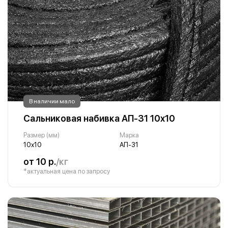
В наличии мало
Сальниковая набивка АП-31 10х10
Размер (мм)
Марка
10х10
АП-31
от 10 р.
/кг
*актуальная цена по запросу