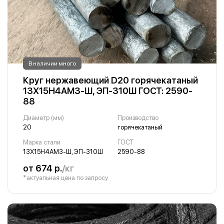
В наличии много
Круг нержавеющий D20 горячекатаный
13Х15Н4АМ3-Ш, ЭП-310Ш ГОСТ: 2590-
88
Диаметр (мм)
Производство
20
горячекатаный
Марка стали
ГОСТ
13Х15Н4АМ3-Ш, ЭП-310Ш
2590-88
от 674 р.
/кг
*актуальная цена по запросу