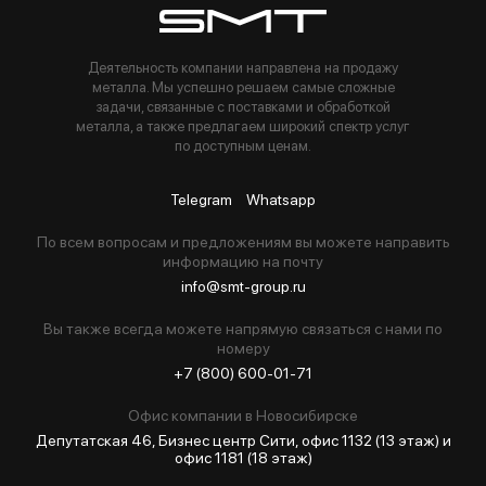
Деятельность компании направлена на продажу
металла. Мы успешно решаем самые сложные
задачи, связанные с поставками и обработкой
металла, а также предлагаем широкий спектр услуг
по доступным ценам.
Telegram
Whatsapp
По всем вопросам и предложениям вы можете направить
информацию на почту
info@smt-group.ru
Вы также всегда можете напрямую связаться с нами по
номеру
+7 (800) 600-01-71
Офис компании в Новосибирскe
Депутатская 46, Бизнес центр Сити, офис 1132 (13 этаж) и
офис 1181 (18 этаж)